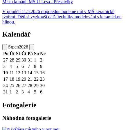
Místo konání:
MŠ U Lesa - Přestavlky
V pondělí 11.5.2026 dopoledne budeme mít v MŠ keramické
tvoření. Děti si vyzkouší další techniky modelování s keramickou
hlínou.
Kalendář
Srpen
2026
Po
Út
St
Čt
Pá
So
Ne
27
28
29
30
31
1
2
3
4
5
6
7
8
9
10
11
12
13
14
15
16
17
18
19
20
21
22
23
24
25
26
27
28
29
30
31
1
2
3
4
5
6
Fotogalerie
Náhodná fotogalerie