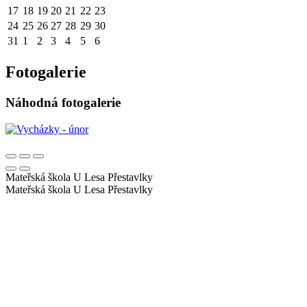
17
18
19
20
21
22
23
24
25
26
27
28
29
30
31
1
2
3
4
5
6
Fotogalerie
Náhodná fotogalerie
Mateřská škola U Lesa
Přestavlky
Mateřská škola U Lesa
Přestavlky